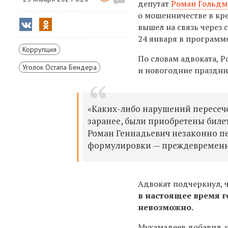
депутат
Роман Гольдм
о мошенничестве в кр
вышел на связь через
24 января в программ
Коррупция
По словам адвоката, 
Уголок Остапа Бендера
и новогодние праздник
«Каких-либо нарушений пересече
заранее, были приобретены билет
Роман Геннадьевич незаконно пер
формулировки — преждевременно 
Адвокат подчеркнул, 
в настоящее время г
невозможно.
Мухамадеев
добавил, 