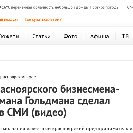
+16°C
переменная облачность, небольшой дождь
Прогноз погоды
€
9
й воздух»
Где купаться летом?
Сюжеты
Статьи
Фото
Афиша
ТВ
Красноярском крае
асноярского бизнесмена-
омана Гольдмана сделал
в СМИ (видео)
о молчания известный
красноярский предприниматель и 