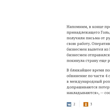
Напомним, в конце пр
принадлежащего Гольд
получили письма от р
свою работу. Операти
бизнесмен вылетел из 
бизнесмен отправился 
покинула страну еще 
В ближайшее время по
обвинение по части 4
в международный розы
допрашиваются потерп
накладываются», — со
2
3