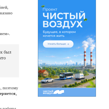
блей,
оказано
нием».
ск был
что
, поэтому
ернется,
и работы