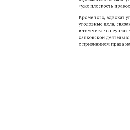
«уже плоскость право
Кроме того, адвокат 
уголовные дела
, связ
в том
числе
о неуплате
банковской деятельнос
с признанием права на