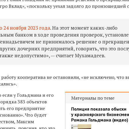
гро Вклад», «поскольку уехал задолго до произошедшей 
 24 ноября 2023 года
. На этот момент каких-либо
ьным банком в ходе проведения проверок, установл
м Геннадьевичем не принималось решение о прекраще
других дочерних предприятий, говорить, что это пос
также недопустимо», — считает Мухамадеев.
ы работу кооператива не остановили, «не исключено, что 
ались».
 если у Гольдмана и его
Материалы по теме
порядка 383 объектов
ть его предприятие
Полиция показала обыски
у красноярского бизнесме
снованно». Что будет
Романа Гольдмана (видео)
еством, Максим
очнить, пояснив, что это