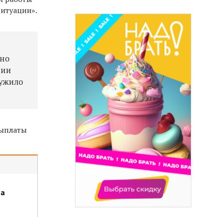
ситуации».
ено
нии
лужило
выплаты
на