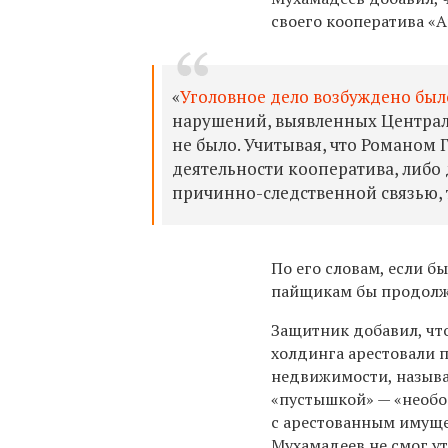
своего кооператива «А
«
Уголовное дело возбуждено было
нарушений, выявленных Централ
не было. Учитывая, что Романо
деятельности кооператива, либо 
причинно-следственной связью, 
По его словам, если б
пайщикам бы продолж
Защитник добавил, что
холдинга арестовали 
недвижимости, называ
«пустышкой» — «необо
с арестованным имущ
Мухамадеев не смог ут