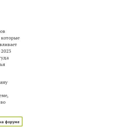
ков
 которые
авливает
 2023
туда
мья
ану
еме,
тво
на форуме