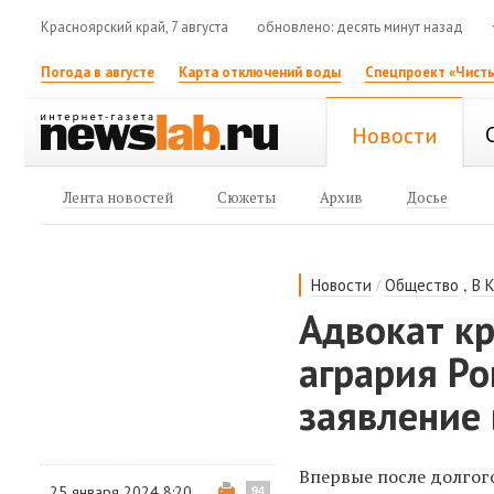
Красноярский край, 7 августа
обновлено: десять минут назад
Погода в августе
Карта отключений воды
Спецпроект «Чисты
Новости
Лента новостей
Сюжеты
Архив
Досье
/
,
Новости
Общество
В 
Адвокат кр
агрария Р
заявление 
Впервые после долгог
25 января 2024 8:20
94