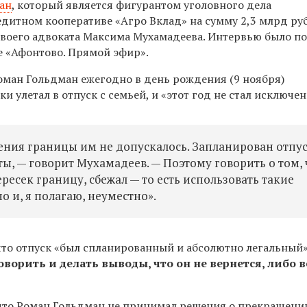
ан
, который является фигурантом уголовного дела
едитном кооперативе «Агро Вклад»
на сумму 2,3 млрд ру
 своего адвоката Максима Мухамадеева. Интервью было п
е «Афонтово. Прямой эфир».
Роман Гольдман ежегодно в день рождения (9 ноября)
и улетал в отпуск с семьей, и «этот год не стал исключе
ния границы им не допускалось. Запланирован отпу
ы, — говорит Мухамадеев. — Поэтому говорить о том, 
есек границу, сбежал — то есть использовать такие
и, я полагаю, неуместно».
что отпуск «был спланированный и абсолютно легальный»
оворить и делать выводы, что он не вернется, либо в
что Роман Гольдман не принимал решения о прекращени