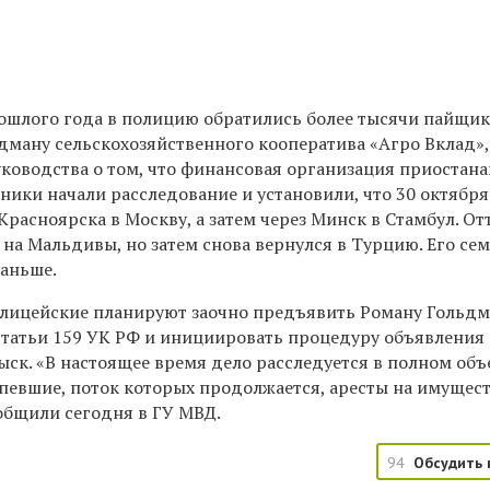
ошлого года в полицию обратились более тысячи пайщи
ману сельскохозяйственного кооператива «Агро Вклад»,
уководства о том, что финансовая организация приостан
вники начали
расследование
и
установили, что 30 октября
Красноярска в Москву, а затем через Минск в Стамбул. От
на Мальдивы, но затем снова вернулся в Турцию. Его се
раньше.
лицейские планируют заочно предъявить Роману Гольдм
 статьи 159 УК РФ и инициировать процедуру объявления
ск. «В настоящее время
дело расследуется в полном объ
евшие, поток которых продолжается, аресты на имущес
общили сегодня в ГУ МВД.
94
Обсудить 