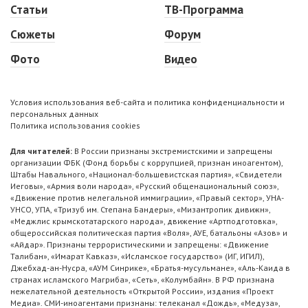
Статьи
ТВ-Программа
Сюжеты
Форум
Фото
Видео
Условия использования веб-сайта и политика конфиденциальности и
персональных данных
Политика использования cookies
Для читателей:
В России признаны экстремистскими и запрещены
организации ФБК (Фонд борьбы с коррупцией, признан иноагентом),
Штабы Навального, «Национал-большевистская партия», «Свидетели
Иеговы», «Армия воли народа», «Русский общенациональный союз»,
«Движение против нелегальной иммиграции», «Правый сектор», УНА-
УНСО, УПА, «Тризуб им. Степана Бандеры», «Мизантропик дивижн»,
«Меджлис крымскотатарского народа», движение «Артподготовка»,
общероссийская политическая партия «Воля», АУЕ, батальоны «Азов» и
«Айдар». Признаны террористическими и запрещены: «Движение
Талибан», «Имарат Кавказ», «Исламское государство» (ИГ, ИГИЛ),
Джебхад-ан-Нусра, «АУМ Синрике», «Братья-мусульмане», «Аль-Каида в
странах исламского Магриба», «Сеть», «Колумбайн». В РФ признана
нежелательной деятельность «Открытой России», издания «Проект
Медиа». СМИ-иноагентами признаны: телеканал «Дождь», «Медуза»,