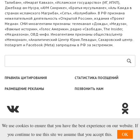
Талибан», «Имарат Кавказ», «Исламское государство» (ИГ, ИГИЛ),
Джебхад-ан-Нусра, «АУМ Синрике», «Братья-мусульмане», «Аль-Каида в
странах исламского Магриба», «Сеть», «Колумбайн». В РФ признана
нежелательной деятельность «Открытой России», издания «Проект
Медиа». СМИ-иноагентами признаны: телеканал «Дождь», «Медуза»,
«Важные истории», «Голос Америки», радио «Свобода», The Insider,
«Медиазона», ОВД-инфо. Иноагентами признаны общество/центр
«Мемориал», «Аналитический Центр Юрия Левады», Сахаровский центр.
Instagram и Facebook (Metа) запрещены в РФ за экстремизм.
ПРАВИЛА ЦИТИРОВАНИЯ
СТАТИСТИКА ПОСЕЩЕНИЙ
РАЗМЕЩЕНИЕ РЕКЛАМЫ
ПОЗВОНИТЬ НАМ
We use cookies to ensure that you have the best experience on our website. If
© ООО «Лаборатория Новоcтей», 2003—2026.
you continue to use this site we assume that you accept this.
OK