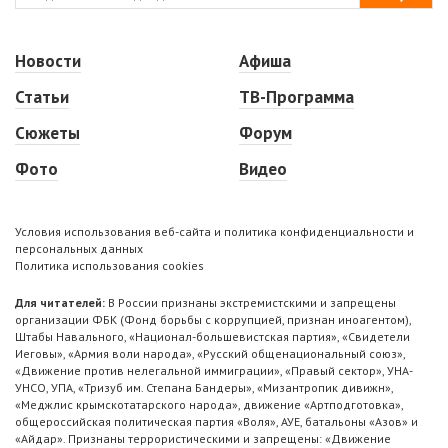
Новости
Афиша
Статьи
ТВ-Программа
Сюжеты
Форум
Фото
Видео
Условия использования веб-сайта и политика конфиденциальности и
персональных данных
Политика использования cookies
Для читателей:
В России признаны экстремистскими и запрещены
организации ФБК (Фонд борьбы с коррупцией, признан иноагентом),
Штабы Навального, «Национал-большевистская партия», «Свидетели
Иеговы», «Армия воли народа», «Русский общенациональный союз»,
«Движение против нелегальной иммиграции», «Правый сектор», УНА-
УНСО, УПА, «Тризуб им. Степана Бандеры», «Мизантропик дивижн»,
«Меджлис крымскотатарского народа», движение «Артподготовка»,
общероссийская политическая партия «Воля», АУЕ, батальоны «Азов» и
«Айдар». Признаны террористическими и запрещены: «Движение