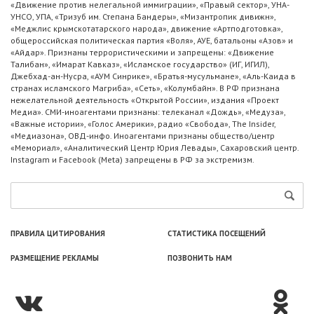
«Движение против нелегальной иммиграции», «Правый сектор», УНА-
УНСО, УПА, «Тризуб им. Степана Бандеры», «Мизантропик дивижн»,
«Меджлис крымскотатарского народа», движение «Артподготовка»,
общероссийская политическая партия «Воля», АУЕ, батальоны «Азов» и
«Айдар». Признаны террористическими и запрещены: «Движение
Талибан», «Имарат Кавказ», «Исламское государство» (ИГ, ИГИЛ),
Джебхад-ан-Нусра, «АУМ Синрике», «Братья-мусульмане», «Аль-Каида в
странах исламского Магриба», «Сеть», «Колумбайн». В РФ признана
нежелательной деятельность «Открытой России», издания «Проект
Медиа». СМИ-иноагентами признаны: телеканал «Дождь», «Медуза»,
«Важные истории», «Голос Америки», радио «Свобода», The Insider,
«Медиазона», ОВД-инфо. Иноагентами признаны общество/центр
«Мемориал», «Аналитический Центр Юрия Левады», Сахаровский центр.
Instagram и Facebook (Metа) запрещены в РФ за экстремизм.
ПРАВИЛА ЦИТИРОВАНИЯ
СТАТИСТИКА ПОСЕЩЕНИЙ
РАЗМЕЩЕНИЕ РЕКЛАМЫ
ПОЗВОНИТЬ НАМ