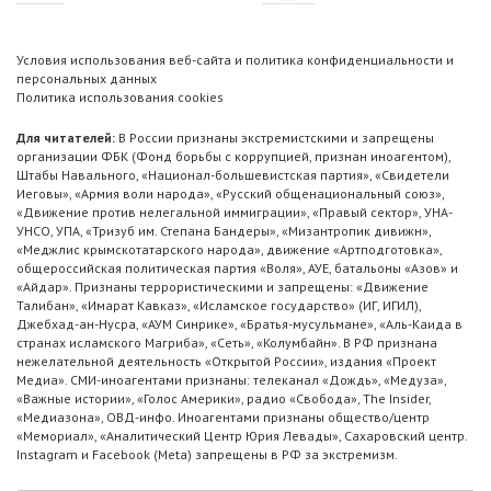
Условия использования веб-сайта и политика конфиденциальности и
персональных данных
Политика использования cookies
Для читателей:
В России признаны экстремистскими и запрещены
организации ФБК (Фонд борьбы с коррупцией, признан иноагентом),
Штабы Навального, «Национал-большевистская партия», «Свидетели
Иеговы», «Армия воли народа», «Русский общенациональный союз»,
«Движение против нелегальной иммиграции», «Правый сектор», УНА-
УНСО, УПА, «Тризуб им. Степана Бандеры», «Мизантропик дивижн»,
«Меджлис крымскотатарского народа», движение «Артподготовка»,
общероссийская политическая партия «Воля», АУЕ, батальоны «Азов» и
«Айдар». Признаны террористическими и запрещены: «Движение
Талибан», «Имарат Кавказ», «Исламское государство» (ИГ, ИГИЛ),
Джебхад-ан-Нусра, «АУМ Синрике», «Братья-мусульмане», «Аль-Каида в
странах исламского Магриба», «Сеть», «Колумбайн». В РФ признана
нежелательной деятельность «Открытой России», издания «Проект
Медиа». СМИ-иноагентами признаны: телеканал «Дождь», «Медуза»,
«Важные истории», «Голос Америки», радио «Свобода», The Insider,
«Медиазона», ОВД-инфо. Иноагентами признаны общество/центр
«Мемориал», «Аналитический Центр Юрия Левады», Сахаровский центр.
Instagram и Facebook (Metа) запрещены в РФ за экстремизм.