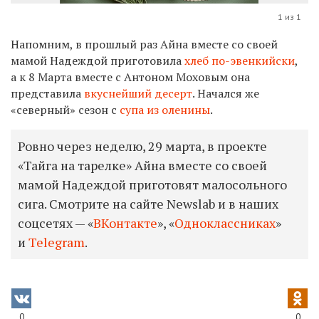
1 из 1
Напомним, в прошлый раз Айна вместе со своей
мамой Надеждой приготовила
хлеб по-эвенкийски
,
а к 8 Марта вместе с Антоном Моховым она
представила
вкуснейший десерт
. Начался же
«северный» сезон с
супа из оленины
.
Ровно через неделю, 29 марта, в проекте
«Тайга на тарелке» Айна вместе со своей
мамой Надеждой приготовят малосольного
сига. Смотрите на сайте Newslab и в наших
соцсетях — «
ВКонтакте
», «
Одноклассниках
»
и
Telegram
.
0
0