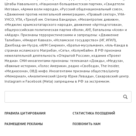
Штабы Навального, «Национал-большевистская партия», «Свидетели
Иеговы», «Армия воли народа», «Русский общенациональный союз»,
«Движение против нелегальной иммиграции», «Правый сектор», УНА-
УНСО, УПА, «Тризуб им. Степана Бандеры», «Мизантропик дивижн»,
«Меджлис крымскотатарского народа», движение «Артподготовка»,
общероссийская политическая партия «Воля», АУЕ, батальоны «Азов» и
«Айдар». Признаны террористическими и запрещены: «Движение
Талибан», «Имарат Кавказ», «Исламское государство» (ИГ, ИГИЛ),
Джебхад-ан-Нусра, «АУМ Синрике», «Братья-мусульмане», «Аль-Каида в
странах исламского Магриба», «Сеть», «Колумбайн». В РФ признана
нежелательной деятельность «Открытой России», издания «Проект
Медиа». СМИ-иноагентами признаны: телеканал «Дождь», «Медуза»,
«Важные истории», «Голос Америки», радио «Свобода», The Insider,
«Медиазона», ОВД-инфо. Иноагентами признаны общество/центр
«Мемориал», «Аналитический Центр Юрия Левады», Сахаровский центр.
Instagram и Facebook (Metа) запрещены в РФ за экстремизм.
ПРАВИЛА ЦИТИРОВАНИЯ
СТАТИСТИКА ПОСЕЩЕНИЙ
РАЗМЕЩЕНИЕ РЕКЛАМЫ
ПОЗВОНИТЬ НАМ