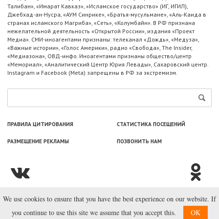
Талибан», «Имарат Кавказ», «Исламское государство» (ИГ, ИГИЛ),
Джебхад-ан-Нусра, «АУМ Синрике», «Братья-мусульмане», «Аль-Каида в
странах исламского Магриба», «Сеть», «Колумбайн». В РФ признана
нежелательной деятельность «Открытой России», издания «Проект
Медиа». СМИ-иноагентами признаны: телеканал «Дождь», «Медуза»,
«Важные истории», «Голос Америки», радио «Свобода», The Insider,
«Медиазона», ОВД-инфо. Иноагентами признаны общество/центр
«Мемориал», «Аналитический Центр Юрия Левады», Сахаровский центр.
Instagram и Facebook (Metа) запрещены в РФ за экстремизм.
ПРАВИЛА ЦИТИРОВАНИЯ
СТАТИСТИКА ПОСЕЩЕНИЙ
РАЗМЕЩЕНИЕ РЕКЛАМЫ
ПОЗВОНИТЬ НАМ
We use cookies to ensure that you have the best experience on our website. If
© ООО «Лаборатория Новоcтей», 2003—2026.
you continue to use this site we assume that you accept this.
OK