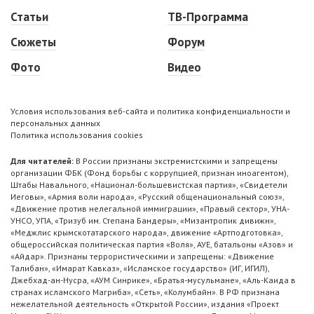
Статьи
ТВ-Программа
Сюжеты
Форум
Фото
Видео
Условия использования веб-сайта и политика конфиденциальности и
персональных данных
Политика использования cookies
Для читателей:
В России признаны экстремистскими и запрещены
организации ФБК (Фонд борьбы с коррупцией, признан иноагентом),
Штабы Навального, «Национал-большевистская партия», «Свидетели
Иеговы», «Армия воли народа», «Русский общенациональный союз»,
«Движение против нелегальной иммиграции», «Правый сектор», УНА-
УНСО, УПА, «Тризуб им. Степана Бандеры», «Мизантропик дивижн»,
«Меджлис крымскотатарского народа», движение «Артподготовка»,
общероссийская политическая партия «Воля», АУЕ, батальоны «Азов» и
«Айдар». Признаны террористическими и запрещены: «Движение
Талибан», «Имарат Кавказ», «Исламское государство» (ИГ, ИГИЛ),
Джебхад-ан-Нусра, «АУМ Синрике», «Братья-мусульмане», «Аль-Каида в
странах исламского Магриба», «Сеть», «Колумбайн». В РФ признана
нежелательной деятельность «Открытой России», издания «Проект