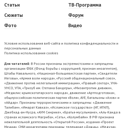
Статьи
ТВ-Программа
Сюжеты
Форум
Фото
Видео
Условия использования веб-сайта и политика конфиденциальности и
персональных данных
Политика использования cookies
Для читателей:
В России признаны экстремистскими и запрещены
организации ФБК (Фонд борьбы с коррупцией, признан иноагентом),
Штабы Навального, «Национал-большевистская партия», «Свидетели
Иеговы», «Армия воли народа», «Русский общенациональный союз»,
«Движение против нелегальной иммиграции», «Правый сектор», УНА-
УНСО, УПА, «Тризуб им. Степана Бандеры», «Мизантропик дивижн»,
«Меджлис крымскотатарского народа», движение «Артподготовка»,
общероссийская политическая партия «Воля», АУЕ, батальоны «Азов» и
«Айдар». Признаны террористическими и запрещены: «Движение
Талибан», «Имарат Кавказ», «Исламское государство» (ИГ, ИГИЛ),
Джебхад-ан-Нусра, «АУМ Синрике», «Братья-мусульмане», «Аль-Каида в
странах исламского Магриба», «Сеть», «Колумбайн». В РФ признана
нежелательной деятельность «Открытой России», издания «Проект
Медиа». СМИ-иноагентами признаны: телеканал «Дождь», «Медуза»,