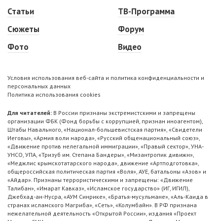
Статьи
ТВ-Программа
Сюжеты
Форум
Фото
Видео
Условия использования веб-сайта и политика конфиденциальности и
персональных данных
Политика использования cookies
Для читателей:
В России признаны экстремистскими и запрещены
организации ФБК (Фонд борьбы с коррупцией, признан иноагентом),
Штабы Навального, «Национал-большевистская партия», «Свидетели
Иеговы», «Армия воли народа», «Русский общенациональный союз»,
«Движение против нелегальной иммиграции», «Правый сектор», УНА-
УНСО, УПА, «Тризуб им. Степана Бандеры», «Мизантропик дивижн»,
«Меджлис крымскотатарского народа», движение «Артподготовка»,
общероссийская политическая партия «Воля», АУЕ, батальоны «Азов» и
«Айдар». Признаны террористическими и запрещены: «Движение
Талибан», «Имарат Кавказ», «Исламское государство» (ИГ, ИГИЛ),
Джебхад-ан-Нусра, «АУМ Синрике», «Братья-мусульмане», «Аль-Каида в
странах исламского Магриба», «Сеть», «Колумбайн». В РФ признана
нежелательной деятельность «Открытой России», издания «Проект