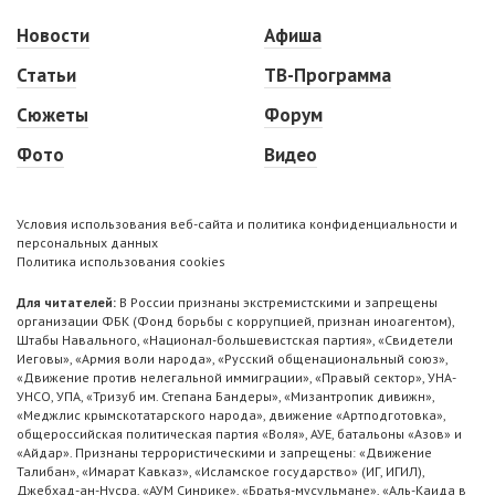
Новости
Афиша
Статьи
ТВ-Программа
Сюжеты
Форум
Фото
Видео
Условия использования веб-сайта и политика конфиденциальности и
персональных данных
Политика использования cookies
Для читателей:
В России признаны экстремистскими и запрещены
организации ФБК (Фонд борьбы с коррупцией, признан иноагентом),
Штабы Навального, «Национал-большевистская партия», «Свидетели
Иеговы», «Армия воли народа», «Русский общенациональный союз»,
«Движение против нелегальной иммиграции», «Правый сектор», УНА-
УНСО, УПА, «Тризуб им. Степана Бандеры», «Мизантропик дивижн»,
«Меджлис крымскотатарского народа», движение «Артподготовка»,
общероссийская политическая партия «Воля», АУЕ, батальоны «Азов» и
«Айдар». Признаны террористическими и запрещены: «Движение
Талибан», «Имарат Кавказ», «Исламское государство» (ИГ, ИГИЛ),
Джебхад-ан-Нусра, «АУМ Синрике», «Братья-мусульмане», «Аль-Каида в