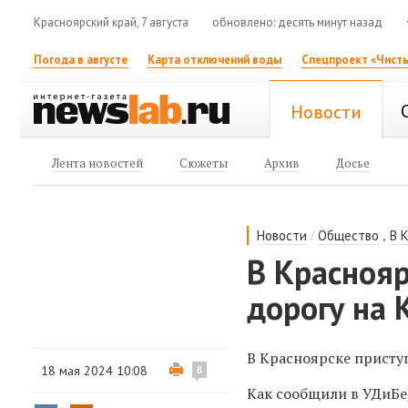
Красноярский край, 7 августа
обновлено: десять минут назад
Погода в августе
Карта отключений воды
Спецпроект «Чисты
Новости
Лента новостей
Сюжеты
Архив
Досье
/
,
Новости
Общество
В 
В Красноя
дорогу на
В Красноярске присту
18 мая 2024 10:08
8
Как сообщили в УДиБе