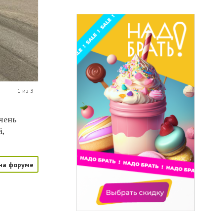
1 из 3
очень
й,
на форуме