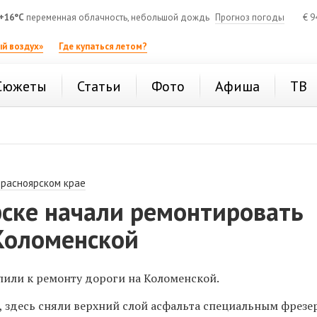
+16°C
переменная облачность, небольшой дождь
Прогноз погоды
€
9
й воздух»
Где купаться летом?
Сюжеты
Статьи
Фото
Афиша
ТВ
Красноярском крае
рске начали ремонтировать
 Коломенской
пили к ремонту дороги на Коломенской.
, здесь сняли верхний слой асфальта специальным фрезе