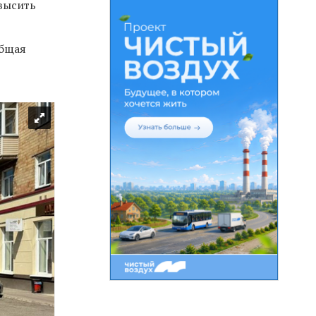
овысить
общая