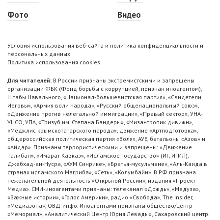
Фото
Видео
Условия использования веб-сайта и политика конфиденциальности и
персональных данных
Политика использования cookies
Для читателей:
В России признаны экстремистскими и запрещены
организации ФБК (Фонд борьбы с коррупцией, признан иноагентом),
Штабы Навального, «Национал-большевистская партия», «Свидетели
Иеговы», «Армия воли народа», «Русский общенациональный союз»,
«Движение против нелегальной иммиграции», «Правый сектор», УНА-
УНСО, УПА, «Тризуб им. Степана Бандеры», «Мизантропик дивижн»,
«Меджлис крымскотатарского народа», движение «Артподготовка»,
общероссийская политическая партия «Воля», АУЕ, батальоны «Азов» и
«Айдар». Признаны террористическими и запрещены: «Движение
Талибан», «Имарат Кавказ», «Исламское государство» (ИГ, ИГИЛ),
Джебхад-ан-Нусра, «АУМ Синрике», «Братья-мусульмане», «Аль-Каида в
странах исламского Магриба», «Сеть», «Колумбайн». В РФ признана
нежелательной деятельность «Открытой России», издания «Проект
Медиа». СМИ-иноагентами признаны: телеканал «Дождь», «Медуза»,
«Важные истории», «Голос Америки», радио «Свобода», The Insider,
«Медиазона», ОВД-инфо. Иноагентами признаны общество/центр
«Мемориал», «Аналитический Центр Юрия Левады», Сахаровский центр.