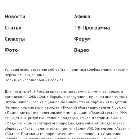
Новости
Афиша
Статьи
ТВ-Программа
Сюжеты
Форум
Фото
Видео
Условия использования веб-сайта и политика конфиденциальности и
персональных данных
Политика использования cookies
Для читателей:
В России признаны экстремистскими и запрещены
организации ФБК (Фонд борьбы с коррупцией, признан иноагентом),
Штабы Навального, «Национал-большевистская партия», «Свидетели
Иеговы», «Армия воли народа», «Русский общенациональный союз»,
«Движение против нелегальной иммиграции», «Правый сектор», УНА-
УНСО, УПА, «Тризуб им. Степана Бандеры», «Мизантропик дивижн»,
«Меджлис крымскотатарского народа», движение «Артподготовка»,
общероссийская политическая партия «Воля», АУЕ, батальоны «Азов» и
«Айдар». Признаны террористическими и запрещены: «Движение
Талибан», «Имарат Кавказ», «Исламское государство» (ИГ, ИГИЛ),