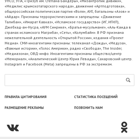
УНСО, УПА, «Тризуб им. Степана Бандеры», «Мизантропик дивижн»,
«Меджлис крымскотатарского народа», движение «Артподготовка»,
общероссийская политическая партия «Воля», АУЕ, батальоны «Азов» и
«Айдар». Признаны террористическими и запрещены: «Движение
Талибан», «Имарат Кавказ», «Исламское государство» (ИГ, ИГИЛ),
Джебхад-ан-Нусра, «АУМ Синрике», «Братья-мусульмане», «Аль-Каида в
странах исламского Магриба», «Сеть», «Колумбайн». В РФ признана
нежелательной деятельность «Открытой России», издания «Проект
Медиа». СМИ-иноагентами признаны: телеканал «Дождь», «Медуза»,
«Важные истории», «Голос Америки», радио «Свобода», The Insider,
«Медиазона», ОВД-инфо. Иноагентами признаны общество/центр
«Мемориал», «Аналитический Центр Юрия Левады», Сахаровский центр.
Instagram и Facebook (Metа) запрещены в РФ за экстремизм.
ПРАВИЛА ЦИТИРОВАНИЯ
СТАТИСТИКА ПОСЕЩЕНИЙ
РАЗМЕЩЕНИЕ РЕКЛАМЫ
ПОЗВОНИТЬ НАМ