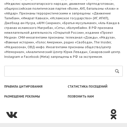
«Меджлис крымскотатарского народа», движение «Артподготовка»,
общероссийская политическая партия «Воля», АУЕ, батальоны «Азов» и
«Айдар». Признаны террористическими и запрещены: «Движение
Талибан», «Имарат Кавказ», «Исламское государство» (ИГ, ИГИЛ),
Джебхад-ан-Нусра, «АУМ Синрике», «Братья-мусульмане», «Аль-Каида в
странах исламского Магриба», «Сеть», «Колумбайн». В РФ признана
нежелательной деятельность «Открытой России», издания «Проект
Медиа». СМИ-иноагентами признаны: телеканал «Дождь», «Медуза»,
«Важные истории», «Голос Америки», радио «Свобода», The Insider,
«Медиазона», ОВД-инфо. Иноагентами признаны общество/центр
«Мемориал», «Аналитический Центр Юрия Левады», Сахаровский центр.
Instagram и Facebook (Metа) запрещены в РФ за экстремизм.
ПРАВИЛА ЦИТИРОВАНИЯ
СТАТИСТИКА ПОСЕЩЕНИЙ
РАЗМЕЩЕНИЕ РЕКЛАМЫ
ПОЗВОНИТЬ НАМ