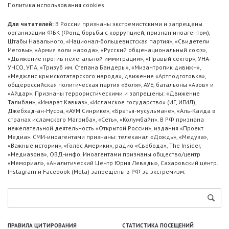
Политика использования cookies
Для читателей:
В России признаны экстремистскими и запрещены
организации ФБК (Фонд борьбы с коррупцией, признан иноагентом),
Штабы Навального, «Национал-большевистская партия», «Свидетели
Иеговы», «Армия воли народа», «Русский общенациональный союз»,
«Движение против нелегальной иммиграции», «Правый сектор», УНА-
УНСО, УПА, «Тризуб им. Степана Бандеры», «Мизантропик дивижн»,
«Меджлис крымскотатарского народа», движение «Артподготовка»,
общероссийская политическая партия «Воля», АУЕ, батальоны «Азов» и
«Айдар». Признаны террористическими и запрещены: «Движение
Талибан», «Имарат Кавказ», «Исламское государство» (ИГ, ИГИЛ),
Джебхад-ан-Нусра, «АУМ Синрике», «Братья-мусульмане», «Аль-Каида в
странах исламского Магриба», «Сеть», «Колумбайн». В РФ признана
нежелательной деятельность «Открытой России», издания «Проект
Медиа». СМИ-иноагентами признаны: телеканал «Дождь», «Медуза»,
«Важные истории», «Голос Америки», радио «Свобода», The Insider,
«Медиазона», ОВД-инфо. Иноагентами признаны общество/центр
«Мемориал», «Аналитический Центр Юрия Левады», Сахаровский центр.
Instagram и Facebook (Metа) запрещены в РФ за экстремизм.
ПРАВИЛА ЦИТИРОВАНИЯ
СТАТИСТИКА ПОСЕЩЕНИЙ