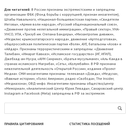
Для читателей:
В России признаны экстремистскими и запрещены
организации ФБК (Фонд борьбы с коррупцией, признан иноагентом),
Штабы Навального, «Национал-большевистская партия», «Свидетели
Иеговы», «Армия воли народа», «Русский общенациональный союз»,
«Движение против нелегальной иммиграции», «Правый сектор», УНА-
УНСО, УПА, «Тризуб им. Степана Бандеры», «Мизантропик дивижн»,
«Меджлис крымскотатарского народа», движение «Артподготовка»,
общероссийская политическая партия «Воля», АУЕ, батальоны «Азов» и
«Айдар». Признаны террористическими и запрещены: «Движение
Талибан», «Имарат Кавказ», «Исламское государство» (ИГ, ИГИЛ),
Джебхад-ан-Нусра, «АУМ Синрике», «Братья-мусульмане», «Аль-Каида в
странах исламского Магриба», «Сеть», «Колумбайн». В РФ признана
нежелательной деятельность «Открытой России», издания «Проект
Медиа». СМИ-иноагентами признаны: телеканал «Дождь», «Медуза»,
«Важные истории», «Голос Америки», радио «Свобода», The Insider,
«Медиазона», ОВД-инфо. Иноагентами признаны общество/центр
«Мемориал», «Аналитический Центр Юрия Левады», Сахаровский центр.
Instagram и Facebook (Metа) запрещены в РФ за экстремизм.
ПРАВИЛА ЦИТИРОВАНИЯ
СТАТИСТИКА ПОСЕЩЕНИЙ