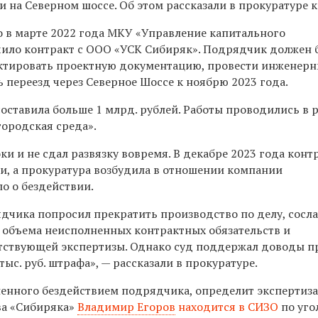
и на Северном шоссе. Об этом рассказали в прокуратуре 
о в марте 2022 года МКУ «Управление капитального
чило контракт с ООО «УСК Сибиряк». Подрядчик должен 
ктировать проектную документацию, провести инженер
 переезд через Северное Шоссе к ноябрю 2023 года.
оставила больше 1 млрд. рублей. Работы проводились в 
городская среда».
и и не сдал развязку вовремя. В декабре 2023 года контр
и, а прокуратура возбудила в отношении компании
о о бездействии.
дчика попросил прекратить производство по делу, сосл
 объема неисполненных контрактных обязательств и
тствующей экспертизы. Однако суд поддержал доводы п
тыс. руб. штрафа», — рассказали в прокуратуре.
енного бездействием подрядчика, определит экспертиза
ва «Сибиряка»
Владимир Егоров
находится в СИЗО
по уго