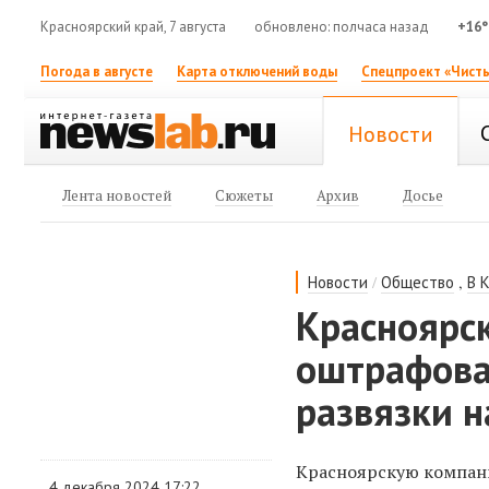
Красноярский край, 7 августа
обновлено: полчаса назад
+16°
Погода в августе
Карта отключений воды
Спецпроект «Чисты
Новости
Лента новостей
Сюжеты
Архив
Досье
/
,
Новости
Общество
В 
Красноярс
оштрафова
развязки н
Красноярскую компани
4 декабря 2024 17:22