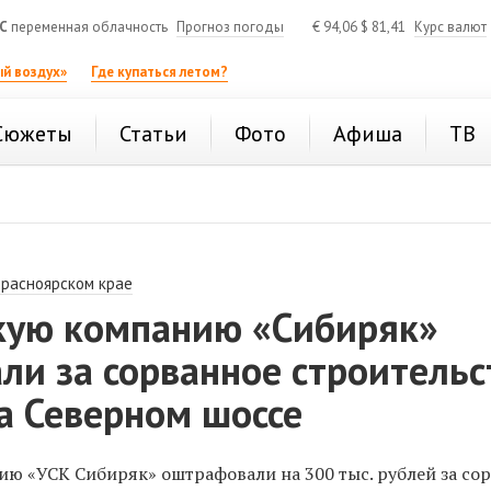
C
переменная облачность
Прогноз погоды
€
94,06
$
81,41
Курс валют
й воздух»
Где купаться летом?
Сюжеты
Статьи
Фото
Афиша
ТВ
Красноярском крае
кую компанию «Сибиряк»
ли за сорванное строительс
а Северном шоссе
ю «УСК Сибиряк» оштрафовали на 300 тыс. рублей за со