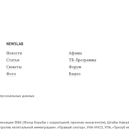
NEWSLAB
Новости
Афиша
Статьи
ТВ-Программа
Сюжеты
Форум
Фото
Видео
персональных данных
низации ФБК (Фонд борьбы с коррупцией, признан иноагентом), Штабы Навал
ротив нелегальной иммиграции», «Правый сектор», УНА-УНСО, УПА, «Тризуб и