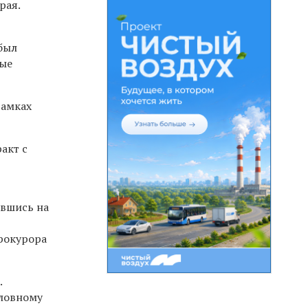
края.
был
ные
рамках
акт с
авшись на
рокурора
.
ловному