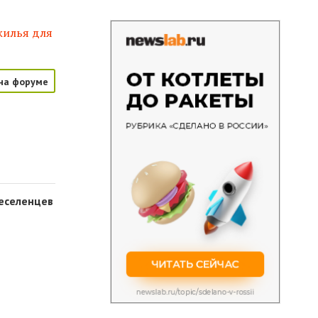
жилья для
на форуме
еселенцев