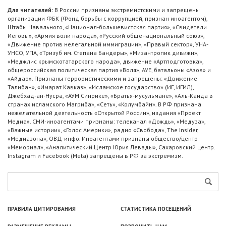
Для читателей:
В России признаны экстремистскими и запрещены
организации ФБК (Фонд борьбы с коррупцией, признан иноагентом),
Штабы Навального, «Национал-большевистская партия», «Свидетели
Иеговы», «Армия воли народа», «Русский общенациональный союз»,
«Движение против нелегальной иммиграции», «Правый сектор», УНА-
УНСО, УПА, «Тризуб им. Степана Бандеры», «Мизантропик дивижн»,
«Меджлис крымскотатарского народа», движение «Артподготовка»,
общероссийская политическая партия «Воля», АУЕ, батальоны «Азов» и
«Айдар». Признаны террористическими и запрещены: «Движение
Талибан», «Имарат Кавказ», «Исламское государство» (ИГ, ИГИЛ),
Джебхад-ан-Нусра, «АУМ Синрике», «Братья-мусульмане», «Аль-Каида в
странах исламского Магриба», «Сеть», «Колумбайн». В РФ признана
нежелательной деятельность «Открытой России», издания «Проект
Медиа». СМИ-иноагентами признаны: телеканал «Дождь», «Медуза»,
«Важные истории», «Голос Америки», радио «Свобода», The Insider,
«Медиазона», ОВД-инфо. Иноагентами признаны общество/центр
«Мемориал», «Аналитический Центр Юрия Левады», Сахаровский центр.
Instagram и Facebook (Metа) запрещены в РФ за экстремизм.
ПРАВИЛА ЦИТИРОВАНИЯ
СТАТИСТИКА ПОСЕЩЕНИЙ