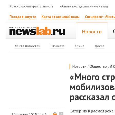
Красноярский край, 8 августа
обновлено: десять минут назад
Погода в августе
Карта отключений воды
Спецпроект «Чисты
Новости
Лента новостей
Сюжеты
Архив
Досье
/
,
Новости
Общество
В 
«Много ст
мобилизов
рассказал 
Сапер из Красноярска 
30 января 2025 11:41
6