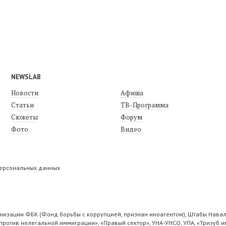
NEWSLAB
Новости
Афиша
Статьи
ТВ-Программа
Сюжеты
Форум
Фото
Видео
персональных данных
низации ФБК (Фонд борьбы с коррупцией, признан иноагентом), Штабы Навал
ротив нелегальной иммиграции», «Правый сектор», УНА-УНСО, УПА, «Тризуб и