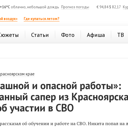
+16°C
облачно, небольшой дождь
Прогноз погоды
€
94,84
$
82,17
Ку
й воздух»
Где купаться летом?
Сюжеты
Статьи
Фото
Афиша
ТВ
Красноярском крае
рашной и опасной работы»:
анный сапер из Красноярск
об участии в СВО
рассказал об обучении и работе на СВО. Никита попал на