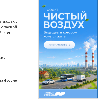
сь нашему
и опасной
й очень
ыс.
на форуме