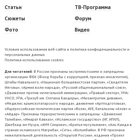
Статьи
ТВ-Программа
Сюжеты
Форум
Фото
Видео
Условия использования веб-сайта и политика конфиденциальности и
персональных данных
Политика использования cookies
Для читателей:
В России признаны экстремистскими и запрещены
организации ФБК (Фонд борьбы с коррупцией, признан иноагентом),
Штабы Навального, «Национал-большевистская партия», «Свидетели
Иеговы», «Армия воли народа», «Русский общенациональный союз»,
«Движение против нелегальной иммиграции», «Правый сектор», УНА-
УНСО, УПА, «Тризуб им. Степана Бандеры», «Мизантропик дивижн»,
«Меджлис крымскотатарского народа», движение «Артподготовка»,
общероссийская политическая партия «Воля», АУЕ, батальоны «Азов» и
«Айдар». Признаны террористическими и запрещены: «Движение
Талибан», «Имарат Кавказ», «Исламское государство» (ИГ, ИГИЛ),
Джебхад-ан-Нусра, «АУМ Синрике», «Братья-мусульмане», «Аль-Каида в
странах исламского Магриба», «Сеть», «Колумбайн». В РФ признана
нежелательной деятельность «Открытой России», издания «Проект