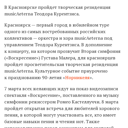
В Красноярске пройдет творческая резиденция
musicAeterna Теодора Курентзиса.
Красноярск — первый город в юбилейном туре
одного из самых востребованных российских
коллективов — оркестра и хора musicAeterna под
управлением Теодора Курентзиса. В дополнение
к концерту, на котором прозвучит Вторая симфония
(«Воскресение») Густава Малера, для красноярцев
пройдет просветительская творческая резиденция
musicAeterna. Культурное событие приурочено
к празднованию 90-летия «
Норникеля
».
7 марта всех желающих ждут на показ видеозаписи
спектакля «Воскресение», поставленного на музыку
симфонии режиссером Ромео Кастеллуччи. 8 марта
пройдет открытая встреча для любителей хорового
пения, в которой могут участвовать все, кто имеет
базовые навыки пения и чтения нот. Также
непосредственно перед концертом для зрителей