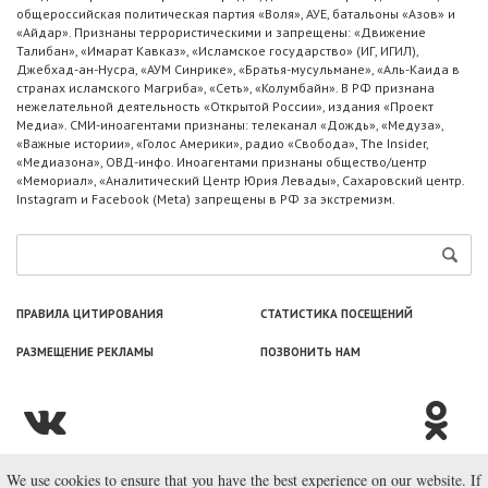
общероссийская политическая партия «Воля», АУЕ, батальоны «Азов» и
«Айдар». Признаны террористическими и запрещены: «Движение
Талибан», «Имарат Кавказ», «Исламское государство» (ИГ, ИГИЛ),
Джебхад-ан-Нусра, «АУМ Синрике», «Братья-мусульмане», «Аль-Каида в
странах исламского Магриба», «Сеть», «Колумбайн». В РФ признана
нежелательной деятельность «Открытой России», издания «Проект
Медиа». СМИ-иноагентами признаны: телеканал «Дождь», «Медуза»,
«Важные истории», «Голос Америки», радио «Свобода», The Insider,
«Медиазона», ОВД-инфо. Иноагентами признаны общество/центр
«Мемориал», «Аналитический Центр Юрия Левады», Сахаровский центр.
Instagram и Facebook (Metа) запрещены в РФ за экстремизм.
ПРАВИЛА ЦИТИРОВАНИЯ
СТАТИСТИКА ПОСЕЩЕНИЙ
РАЗМЕЩЕНИЕ РЕКЛАМЫ
ПОЗВОНИТЬ НАМ
We use cookies to ensure that you have the best experience on our website. If
© ООО «Лаборатория Новоcтей», 2003—2026.