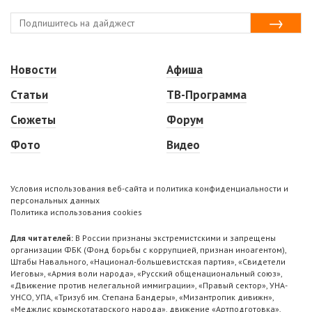
Новости
Афиша
Статьи
ТВ-Программа
Сюжеты
Форум
Фото
Видео
Условия использования веб-сайта и политика конфиденциальности и
персональных данных
Политика использования cookies
Для читателей:
В России признаны экстремистскими и запрещены
организации ФБК (Фонд борьбы с коррупцией, признан иноагентом),
Штабы Навального, «Национал-большевистская партия», «Свидетели
Иеговы», «Армия воли народа», «Русский общенациональный союз»,
«Движение против нелегальной иммиграции», «Правый сектор», УНА-
УНСО, УПА, «Тризуб им. Степана Бандеры», «Мизантропик дивижн»,
«Меджлис крымскотатарского народа», движение «Артподготовка»,