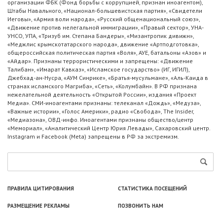
организации ФБК (Фонд борьбы с коррупцией, признан иноагентом),
Штабы Навального, «Национал-большевистская партия», «Свидетели
Иеговы», «Армия воли народа», «Русский общенациональный союз»,
«Движение против нелегальной иммиграции», «Правый сектор», УНА-
УНСО, УПА, «Тризуб им. Степана Бандеры», «Мизантропик дивижн»,
«Меджлис крымскотатарского народа», движение «Артподготовка»,
общероссийская политическая партия «Воля», АУЕ, батальоны «Азов» и
«Айдар». Признаны террористическими и запрещены: «Движение
Талибан», «Имарат Кавказ», «Исламское государство» (ИГ, ИГИЛ),
Джебхад-ан-Нусра, «АУМ Синрике», «Братья-мусульмане», «Аль-Каида в
странах исламского Магриба», «Сеть», «Колумбайн». В РФ признана
нежелательной деятельность «Открытой России», издания «Проект
Медиа». СМИ-иноагентами признаны: телеканал «Дождь», «Медуза»,
«Важные истории», «Голос Америки», радио «Свобода», The Insider,
«Медиазона», ОВД-инфо. Иноагентами признаны общество/центр
«Мемориал», «Аналитический Центр Юрия Левады», Сахаровский центр.
Instagram и Facebook (Metа) запрещены в РФ за экстремизм.
ПРАВИЛА ЦИТИРОВАНИЯ
СТАТИСТИКА ПОСЕЩЕНИЙ
РАЗМЕЩЕНИЕ РЕКЛАМЫ
ПОЗВОНИТЬ НАМ