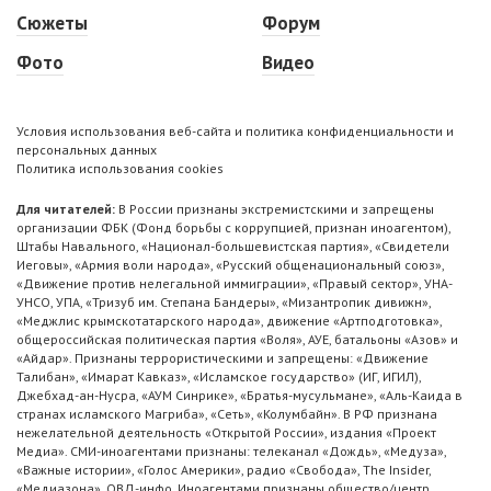
Сюжеты
Форум
Фото
Видео
Условия использования веб-сайта и политика конфиденциальности и
персональных данных
Политика использования cookies
Для читателей:
В России признаны экстремистскими и запрещены
организации ФБК (Фонд борьбы с коррупцией, признан иноагентом),
Штабы Навального, «Национал-большевистская партия», «Свидетели
Иеговы», «Армия воли народа», «Русский общенациональный союз»,
«Движение против нелегальной иммиграции», «Правый сектор», УНА-
УНСО, УПА, «Тризуб им. Степана Бандеры», «Мизантропик дивижн»,
«Меджлис крымскотатарского народа», движение «Артподготовка»,
общероссийская политическая партия «Воля», АУЕ, батальоны «Азов» и
«Айдар». Признаны террористическими и запрещены: «Движение
Талибан», «Имарат Кавказ», «Исламское государство» (ИГ, ИГИЛ),
Джебхад-ан-Нусра, «АУМ Синрике», «Братья-мусульмане», «Аль-Каида в
странах исламского Магриба», «Сеть», «Колумбайн». В РФ признана
нежелательной деятельность «Открытой России», издания «Проект
Медиа». СМИ-иноагентами признаны: телеканал «Дождь», «Медуза»,
«Важные истории», «Голос Америки», радио «Свобода», The Insider,
«Медиазона», ОВД-инфо. Иноагентами признаны общество/центр