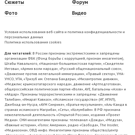
Сюжеты
Форум
Фото
Видео
Условия использования веб-сайта и политика конфиденциальности и
персональных данных
Политика использования cookies
Для читателей:
В России признаны экстремистскими и запрещены
организации ФБК (Фонд борьбы с коррупцией, признан иноагентом),
Штабы Навального, «Национал-большевистская партия», «Свидетели
Иеговы», «Армия воли народа», «Русский общенациональный союз»,
«Движение против нелегальной иммиграции», «Правый сектор», УНА-
УНСО, УПА, «Тризуб им. Степана Бандеры», «Мизантропик дивижн»,
«Меджлис крымскотатарского народа», движение «Артподготовка»,
общероссийская политическая партия «Воля», АУЕ, батальоны «Азов» и
«Айдар». Признаны террористическими и запрещены: «Движение
Талибан», «Имарат Кавказ», «Исламское государство» (ИГ, ИГИЛ),
Джебхад-ан-Нусра, «АУМ Синрике», «Братья-мусульмане», «Аль-Каида в
странах исламского Магриба», «Сеть», «Колумбайн». В РФ признана
нежелательной деятельность «Открытой России», издания «Проект
Медиа». СМИ-иноагентами признаны: телеканал «Дождь», «Медуза»,
«Важные истории», «Голос Америки», радио «Свобода», The Insider,
«Медиазона», ОВД-инфо. Иноагентами признаны общество/центр