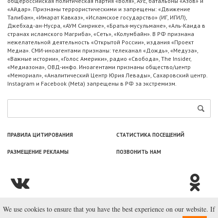
общероссийская политическая партия «Воля», АУЕ, батальоны «Азов» и
«Айдар». Признаны террористическими и запрещены: «Движение
Талибан», «Имарат Кавказ», «Исламское государство» (ИГ, ИГИЛ),
Джебхад-ан-Нусра, «АУМ Синрике», «Братья-мусульмане», «Аль-Каида в
странах исламского Магриба», «Сеть», «Колумбайн». В РФ признана
нежелательной деятельность «Открытой России», издания «Проект
Медиа». СМИ-иноагентами признаны: телеканал «Дождь», «Медуза»,
«Важные истории», «Голос Америки», радио «Свобода», The Insider,
«Медиазона», ОВД-инфо. Иноагентами признаны общество/центр
«Мемориал», «Аналитический Центр Юрия Левады», Сахаровский центр.
Instagram и Facebook (Metа) запрещены в РФ за экстремизм.
ПРАВИЛА ЦИТИРОВАНИЯ
СТАТИСТИКА ПОСЕЩЕНИЙ
РАЗМЕЩЕНИЕ РЕКЛАМЫ
ПОЗВОНИТЬ НАМ
We use cookies to ensure that you have the best experience on our website. If
© ООО «Лаборатория Новоcтей», 2003—2026.