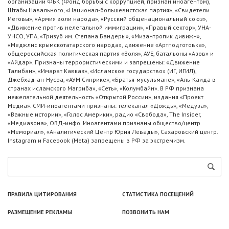
организации ФБК (Фонд борьбы с коррупцией, признан иноагентом),
Штабы Навального, «Национал-большевистская партия», «Свидетели
Иеговы», «Армия воли народа», «Русский общенациональный союз»,
«Движение против нелегальной иммиграции», «Правый сектор», УНА-
УНСО, УПА, «Тризуб им. Степана Бандеры», «Мизантропик дивижн»,
«Меджлис крымскотатарского народа», движение «Артподготовка»,
общероссийская политическая партия «Воля», АУЕ, батальоны «Азов» и
«Айдар». Признаны террористическими и запрещены: «Движение
Талибан», «Имарат Кавказ», «Исламское государство» (ИГ, ИГИЛ),
Джебхад-ан-Нусра, «АУМ Синрике», «Братья-мусульмане», «Аль-Каида в
странах исламского Магриба», «Сеть», «Колумбайн». В РФ признана
нежелательной деятельность «Открытой России», издания «Проект
Медиа». СМИ-иноагентами признаны: телеканал «Дождь», «Медуза»,
«Важные истории», «Голос Америки», радио «Свобода», The Insider,
«Медиазона», ОВД-инфо. Иноагентами признаны общество/центр
«Мемориал», «Аналитический Центр Юрия Левады», Сахаровский центр.
Instagram и Facebook (Metа) запрещены в РФ за экстремизм.
ПРАВИЛА ЦИТИРОВАНИЯ
СТАТИСТИКА ПОСЕЩЕНИЙ
РАЗМЕЩЕНИЕ РЕКЛАМЫ
ПОЗВОНИТЬ НАМ