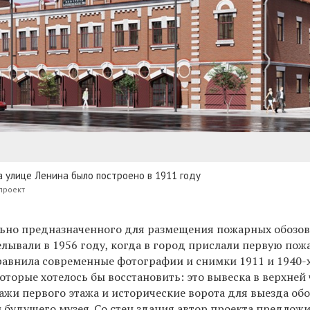
 улице Ленина было построено в 1911 году
проект
льно предназначенного для размещения пожарных обозо
елывали в 1956 году, когда в город прислали первую по
сравнила современные фотографии и снимки 1911 и 1940-
которые хотелось бы восстановить
:
это вывеска в верхней 
ажи первого этажа и исторические ворота для выезда обо
 будущего музея. Со стен здания автор проекта предложи