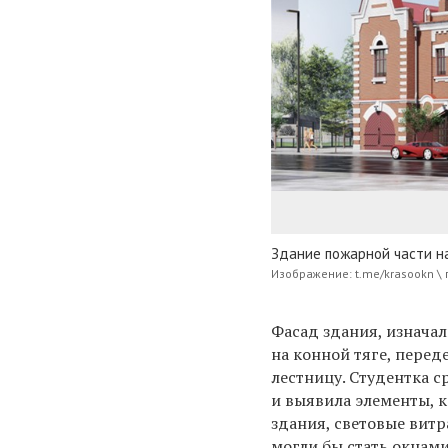
Здание пожарной части на
Изображение: t.me/krasookn \ 
Фасад здания, изнача
на конной тяге, перед
лестницу. Студентка 
и выявила элементы, 
здания, световые витр
могли бы стать окнами