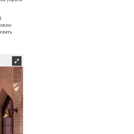
й
можно
елать