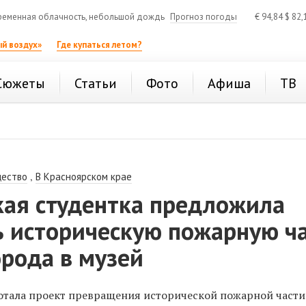
еменная облачность, небольшой дождь
Прогноз погоды
€
94,84
$
82,
й воздух»
Где купаться летом?
Сюжеты
Статьи
Фото
Афиша
ТВ
,
ество
В Красноярском крае
кая студентка предложила
ь историческую пожарную ч
орода в музей
отала проект превращения исторической пожарной части