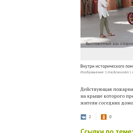
Внутри исторического по
Изображение: t.me/krasookn \ 
Действующая пожарная
на крыше которого пр
жители соседних домо
2
0
Ссылки по теме