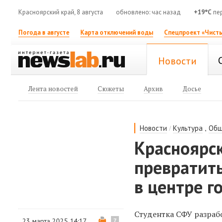
Красноярский край, 8 августа
обновлено: час назад
+19°C
пер
Погода в августе
Карта отключений воды
Спецпроект «Чисты
Новости
Лента новостей
Сюжеты
Архив
Досье
/
,
Новости
Культура
Общ
Красноярс
превратит
в центре г
Студентка СФУ разраб
23 марта 2025 14:17
7