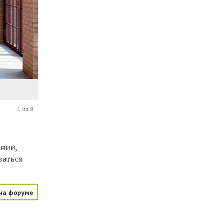
1 из 9
ании,
ваться
на форуме