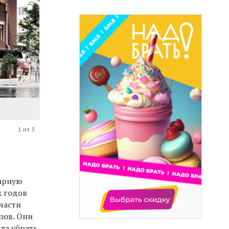
1 из 3
в
жарную
х годов
части
зов. Они
ла убрать