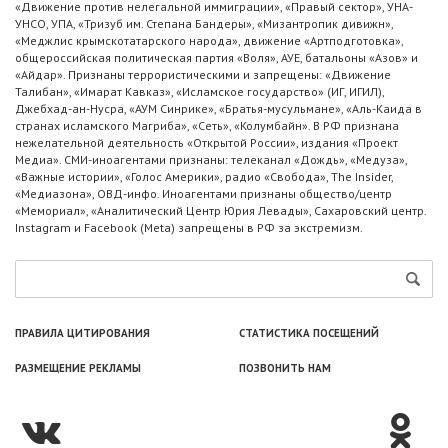
«Движение против нелегальной иммиграции», «Правый сектор», УНА-
УНСО, УПА, «Тризуб им. Степана Бандеры», «Мизантропик дивижн»,
«Меджлис крымскотатарского народа», движение «Артподготовка»,
общероссийская политическая партия «Воля», АУЕ, батальоны «Азов» и
«Айдар». Признаны террористическими и запрещены: «Движение
Талибан», «Имарат Кавказ», «Исламское государство» (ИГ, ИГИЛ),
Джебхад-ан-Нусра, «АУМ Синрике», «Братья-мусульмане», «Аль-Каида в
странах исламского Магриба», «Сеть», «Колумбайн». В РФ признана
нежелательной деятельность «Открытой России», издания «Проект
Медиа». СМИ-иноагентами признаны: телеканал «Дождь», «Медуза»,
«Важные истории», «Голос Америки», радио «Свобода», The Insider,
«Медиазона», ОВД-инфо. Иноагентами признаны общество/центр
«Мемориал», «Аналитический Центр Юрия Левады», Сахаровский центр.
Instagram и Facebook (Metа) запрещены в РФ за экстремизм.
ПРАВИЛА ЦИТИРОВАНИЯ
СТАТИСТИКА ПОСЕЩЕНИЙ
РАЗМЕЩЕНИЕ РЕКЛАМЫ
ПОЗВОНИТЬ НАМ