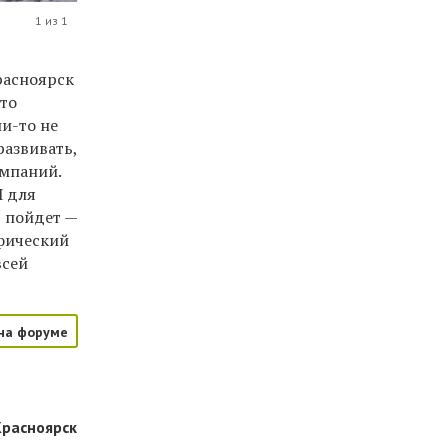
1 из 1
расноярск
Это
ни-то не
развивать,
омпаний.
И для
ю пойдет —
афический
всей
на форуме
Красноярск