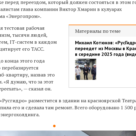
е перед переездом, который должен состояться в этом г
алистам глава компании Виктор Хмарин в кулуарах
ма «Энергопром».
я тестовая рабочая
Материалы по теме
низм, тысячи людей,
тем, IT-систем в каждом
Михаил Котюков: «РусГидр
переедет из Москвы в Кра
цитирует его ТАСС.
в середине 2025 года (вид
о конца этого года
 перебазируется
б-квартиру, назвав это
и.
«Я думаю, что за этот
реехать», — сказал он.
«Русгидро» разместится в здании
на красноярской Теат
пила его и сделала там ремонт. Всего
оборудовано 1 500 
 энергохолдинга.