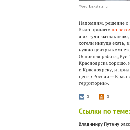
Фото: krskstate.ru
Напомним, решение о 
было принято
по реко
я их туда выталкиваю,
хотели никуда ехать, 
нужно центры компете
Основная работа „РусГ
Красноярска хорошо, н
и Красноярску, и при
центр России — Красно
территории».
0
0
Ссылки по теме
Владимиру Путину расс