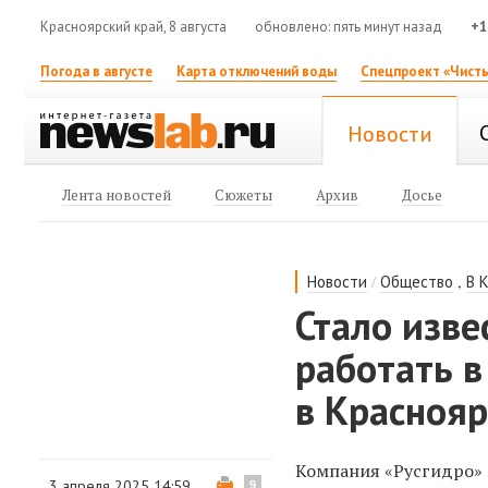
Красноярский край, 8 августа
обновлено: пять минут назад
+1
Погода в августе
Карта отключений воды
Спецпроект «Чисты
Новости
Лента новостей
Сюжеты
Архив
Досье
/
,
Новости
Общество
В 
Стало изве
работать в
в Краснояр
Компания «Русгидро» 
3 апреля 2025 14:59
9