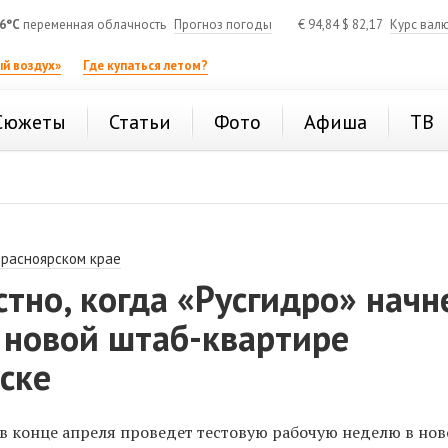
6°C
переменная облачность
Прогноз погоды
€
94,84
$
82,17
Курс вал
й воздух»
Где купаться летом?
Сюжеты
Статьи
Фото
Афиша
ТВ
Красноярском крае
стно, когда «Русгидро» начн
 новой штаб-квартире
ске
в конце апреля проведет тестовую рабочую неделю в нов