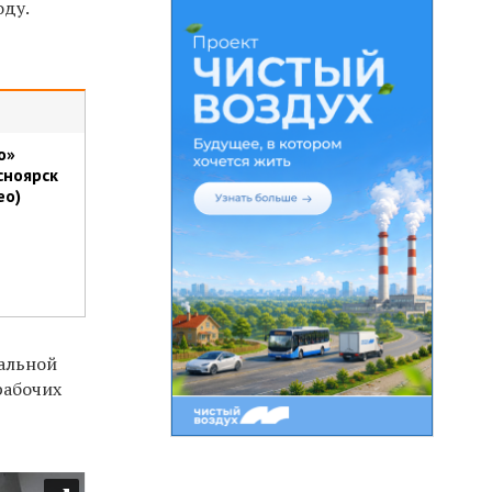
оду.
о»
сноярск
ео)
ральной
рабочих