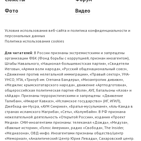
Фото
Видео
Условия использования веб-сайта и политика конфиденциальности и
персональных данных
Политика использования cookies
Для читателей:
В России признаны экстремистскими и запрещены
организации ФБК (Фонд борьбы с коррупцией, признан иноагентом),
Штабы Навального, «Национал-большевистская партия», «Свидетели
Иеговы», «Армия воли народа», «Русский общенациональный союз»,
«Движение против нелегальной иммиграции», «Правый сектор», УНА-
УНСО, УПА, «Тризуб им. Степана Бандеры», «Мизантропик дивижн»,
«Меджлис крымскотатарского народа», движение «Артподготовка»,
общероссийская политическая партия «Воля», АУЕ, батальоны «Азов» и
«Айдар». Признаны террористическими и запрещены: «Движение
Талибан», «Имарат Кавказ», «Исламское государство» (ИГ, ИГИЛ),
Джебхад-ан-Нусра, «АУМ Синрике», «Братья-мусульмане», «Аль-Каида в
странах исламского Магриба», «Сеть», «Колумбайн». В РФ признана
нежелательной деятельность «Открытой России», издания «Проект
Медиа». СМИ-иноагентами признаны: телеканал «Дождь», «Медуза»,
«Важные истории», «Голос Америки», радио «Свобода», The Insider,
«Медиазона», ОВД-инфо. Иноагентами признаны общество/центр
«Мемориал», «Аналитический Центр Юрия Левады», Сахаровский центр.