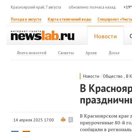
Красноярский край, 7 августа
обновлено: полчаса назад
+19°
Погода в августе
Карта отключений воды
Спецпроект «Чисты
Новости
Лента новостей
Сюжеты
Архив
Досье
/
,
Новости
Общество
В 
В Краснояр
праздничн
В Красноярском крае 
14 апреля 2025 17:00
1
приуроченные 80-й го
сообщили в региональ