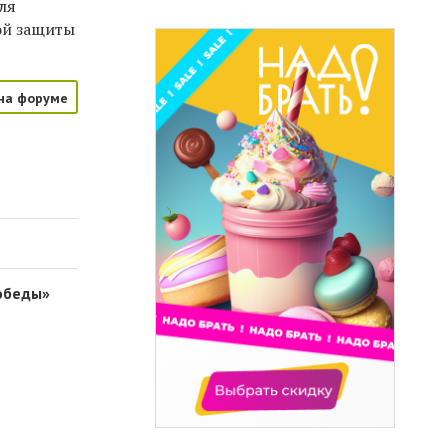
ля
ой защиты
на форуме
победы»