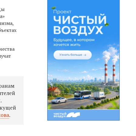
ды
а»
шизма,
бъектах
чества
лучат
еранам
ителей
.
екущей
хова
.