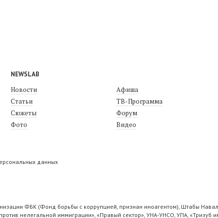
NEWSLAB
Новости
Афиша
Статьи
ТВ-Программа
Сюжеты
Форум
Фото
Видео
персональных данных
низации ФБК (Фонд борьбы с коррупцией, признан иноагентом), Штабы Навал
ротив нелегальной иммиграции», «Правый сектор», УНА-УНСО, УПА, «Тризуб и