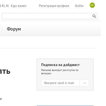
18+
$
81,41
Курс валют
Регистрация профиля
Войти
Форум
Подписка на дайджест
ять
Рассылка выходит раз в сутки по
вечерам.
м