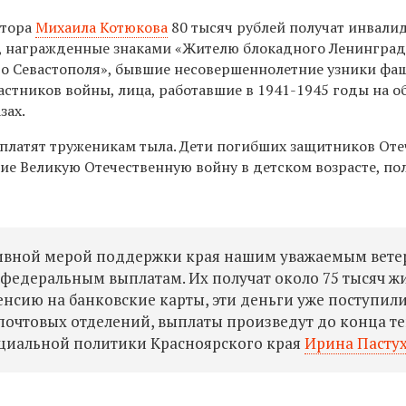
атора
Михаила Котюкова
80 тысяч рублей получат инвали
а, награжденные знаками «Жителю блокадного Ленинград
о Севастополя», бывшие несовершеннолетние узники фа
стников войны, лица, работавшие в 1941-1945 годы на о
зах.
ыплатят труженикам тыла. Дети погибших защитников Оте
ие Великую Отечественную войну в детском возрасте, по
тивной мерой поддержки края нашим уважаемым вет
 федеральным выплатам. Их получат около 75 тысяч ж
пенсию на банковские карты, эти деньги уже поступили
и почтовых отделений, выплаты произведут до конца т
оциальной политики Красноярского края
Ирина Пасту