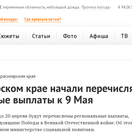
C
переменная облачность, небольшой дождь
Прогноз погоды
€
94,06
й воздух»
Где купаться летом?
Сюжеты
Статьи
Фото
Афиша
ТВ
Красноярском крае
ском крае начали перечисл
ые выплаты к 9 Мая
до 20 апреля будут перечислены региональные выплаты,
довщине Победы в Великой Отечественной войне. Об это
ном министерстве социальной политики.