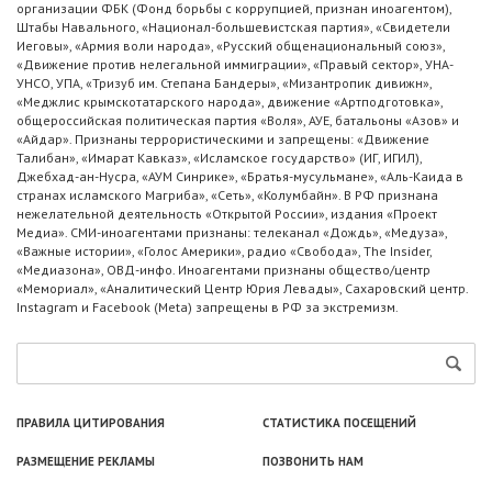
организации ФБК (Фонд борьбы с коррупцией, признан иноагентом),
Штабы Навального, «Национал-большевистская партия», «Свидетели
Иеговы», «Армия воли народа», «Русский общенациональный союз»,
«Движение против нелегальной иммиграции», «Правый сектор», УНА-
УНСО, УПА, «Тризуб им. Степана Бандеры», «Мизантропик дивижн»,
«Меджлис крымскотатарского народа», движение «Артподготовка»,
общероссийская политическая партия «Воля», АУЕ, батальоны «Азов» и
«Айдар». Признаны террористическими и запрещены: «Движение
Талибан», «Имарат Кавказ», «Исламское государство» (ИГ, ИГИЛ),
Джебхад-ан-Нусра, «АУМ Синрике», «Братья-мусульмане», «Аль-Каида в
странах исламского Магриба», «Сеть», «Колумбайн». В РФ признана
нежелательной деятельность «Открытой России», издания «Проект
Медиа». СМИ-иноагентами признаны: телеканал «Дождь», «Медуза»,
«Важные истории», «Голос Америки», радио «Свобода», The Insider,
«Медиазона», ОВД-инфо. Иноагентами признаны общество/центр
«Мемориал», «Аналитический Центр Юрия Левады», Сахаровский центр.
Instagram и Facebook (Metа) запрещены в РФ за экстремизм.
ПРАВИЛА ЦИТИРОВАНИЯ
СТАТИСТИКА ПОСЕЩЕНИЙ
РАЗМЕЩЕНИЕ РЕКЛАМЫ
ПОЗВОНИТЬ НАМ