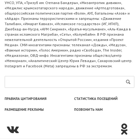
УНСО, УПА, «Тризуб им. Степана Бандеры», «Мизантропик дивижн»,
«Меджлис крымскотатарского народа», движение «Артподготовка»,
общероссийская политическая партия «Воля», АУЕ, батальоны «Азов» и
«Айдар». Признаны террористическими и запрещены: «Движение
Талибан», «Имарат Кавказ», «Исламское государство» (ИГ, ИГИЛ),
Джебхад-ан-Нусра, «АУМ Синрике», «Братья-мусульмане», «Аль-Каида в
странах исламского Магриба», «Сеть», «Колумбайн». В РФ признана
нежелательной деятельность «Открытой России», издания «Проект
Медиа». СМИ-иноагентами признаны: телеканал «Дождь», «Медуза»,
«Важные истории», «Голос Америки», радио «Свобода», The Insider,
«Медиазона», ОВД-инфо. Иноагентами признаны общество/центр
«Мемориал», «Аналитический Центр Юрия Левады», Сахаровский центр.
Instagram и Facebook (Metа) запрещены в РФ за экстремизм.
ПРАВИЛА ЦИТИРОВАНИЯ
СТАТИСТИКА ПОСЕЩЕНИЙ
РАЗМЕЩЕНИЕ РЕКЛАМЫ
ПОЗВОНИТЬ НАМ