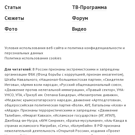
Статьи
ТВ-Программа
Сюжеты
Форум
Фото
Видео
Условия использования веб-сайта и политика конфиденциальности и
персональных данных
Политика использования cookies
Для читателей:
В России признаны экстремистскими и запрещены
организации ФБК (Фонд борьбы с коррупцией, признан иноагентом),
Штабы Навального, «Национал-большевистская партия», «Свидетели
Иеговы», «Армия воли народа», «Русский общенациональный союз»,
«Движение против нелегальной иммиграции», «Правый сектор», УНА-
УНСО, УПА, «Тризуб им. Степана Бандеры», «Мизантропик дивижн»,
«Меджлис крымскотатарского народа», движение «Артподготовка»,
общероссийская политическая партия «Воля», АУЕ, батальоны «Азов» и
«Айдар». Признаны террористическими и запрещены: «Движение
Талибан», «Имарат Кавказ», «Исламское государство» (ИГ, ИГИЛ),
Джебхад-ан-Нусра, «АУМ Синрике», «Братья-мусульмане», «Аль-Каида в
странах исламского Магриба», «Сеть», «Колумбайн». В РФ признана
нежелательной деятельность «Открытой России», издания «Проект