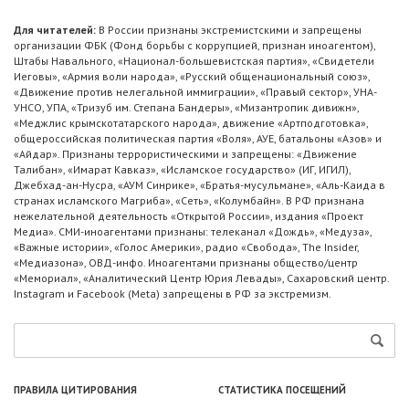
Для читателей:
В России признаны экстремистскими и запрещены
организации ФБК (Фонд борьбы с коррупцией, признан иноагентом),
Штабы Навального, «Национал-большевистская партия», «Свидетели
Иеговы», «Армия воли народа», «Русский общенациональный союз»,
«Движение против нелегальной иммиграции», «Правый сектор», УНА-
УНСО, УПА, «Тризуб им. Степана Бандеры», «Мизантропик дивижн»,
«Меджлис крымскотатарского народа», движение «Артподготовка»,
общероссийская политическая партия «Воля», АУЕ, батальоны «Азов» и
«Айдар». Признаны террористическими и запрещены: «Движение
Талибан», «Имарат Кавказ», «Исламское государство» (ИГ, ИГИЛ),
Джебхад-ан-Нусра, «АУМ Синрике», «Братья-мусульмане», «Аль-Каида в
странах исламского Магриба», «Сеть», «Колумбайн». В РФ признана
нежелательной деятельность «Открытой России», издания «Проект
Медиа». СМИ-иноагентами признаны: телеканал «Дождь», «Медуза»,
«Важные истории», «Голос Америки», радио «Свобода», The Insider,
«Медиазона», ОВД-инфо. Иноагентами признаны общество/центр
«Мемориал», «Аналитический Центр Юрия Левады», Сахаровский центр.
Instagram и Facebook (Metа) запрещены в РФ за экстремизм.
ПРАВИЛА ЦИТИРОВАНИЯ
СТАТИСТИКА ПОСЕЩЕНИЙ