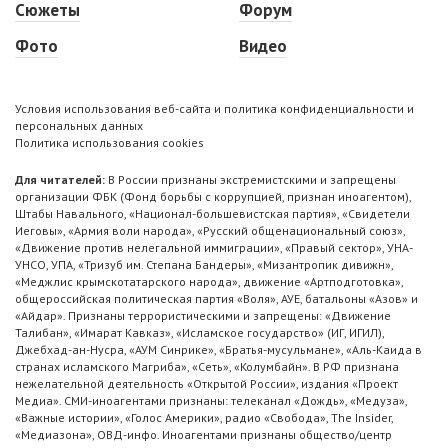
Сюжеты
Форум
Фото
Видео
Условия использования веб-сайта и политика конфиденциальности и
персональных данных
Политика использования cookies
Для читателей:
В России признаны экстремистскими и запрещены
организации ФБК (Фонд борьбы с коррупцией, признан иноагентом),
Штабы Навального, «Национал-большевистская партия», «Свидетели
Иеговы», «Армия воли народа», «Русский общенациональный союз»,
«Движение против нелегальной иммиграции», «Правый сектор», УНА-
УНСО, УПА, «Тризуб им. Степана Бандеры», «Мизантропик дивижн»,
«Меджлис крымскотатарского народа», движение «Артподготовка»,
общероссийская политическая партия «Воля», АУЕ, батальоны «Азов» и
«Айдар». Признаны террористическими и запрещены: «Движение
Талибан», «Имарат Кавказ», «Исламское государство» (ИГ, ИГИЛ),
Джебхад-ан-Нусра, «АУМ Синрике», «Братья-мусульмане», «Аль-Каида в
странах исламского Магриба», «Сеть», «Колумбайн». В РФ признана
нежелательной деятельность «Открытой России», издания «Проект
Медиа». СМИ-иноагентами признаны: телеканал «Дождь», «Медуза»,
«Важные истории», «Голос Америки», радио «Свобода», The Insider,
«Медиазона», ОВД-инфо. Иноагентами признаны общество/центр