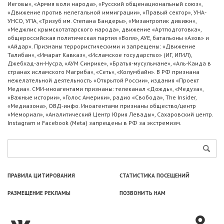
Иеговы», «Армия воли народа», «Русский общенациональный союз»,
«Движение против нелегальной иммиграции», «Правый сектор», УНА-
УНСО, УПА, «Тризуб им. Степана Бандеры», «Мизантропик дивижн»,
«Меджлис крымскотатарского народа», движение «Артподготовка»,
общероссийская политическая партия «Воля», АУЕ, батальоны «Азов» и
«Айдар». Признаны террористическими и запрещены: «Движение
Талибан», «Имарат Кавказ», «Исламское государство» (ИГ, ИГИЛ),
Джебхад-ан-Нусра, «АУМ Синрике», «Братья-мусульмане», «Аль-Каида в
странах исламского Магриба», «Сеть», «Колумбайн». В РФ признана
нежелательной деятельность «Открытой России», издания «Проект
Медиа». СМИ-иноагентами признаны: телеканал «Дождь», «Медуза»,
«Важные истории», «Голос Америки», радио «Свобода», The Insider,
«Медиазона», ОВД-инфо. Иноагентами признаны общество/центр
«Мемориал», «Аналитический Центр Юрия Левады», Сахаровский центр.
Instagram и Facebook (Metа) запрещены в РФ за экстремизм.
ПРАВИЛА ЦИТИРОВАНИЯ
СТАТИСТИКА ПОСЕЩЕНИЙ
РАЗМЕЩЕНИЕ РЕКЛАМЫ
ПОЗВОНИТЬ НАМ