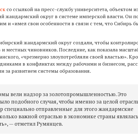
ск
со ссылкой на пресс-службу университета, объектом и
ий жандармский округ в системе имперской власти. Он п
м и «имел свои особенности в связи с тем, что Сибирь б
Сибирский жандармский округ создали, чтобы контролир
 и местных чиновников. Последние, как показала масшта
нского, «чрезмерно злоупотребляли своей властью». Кро
никами в конфликтах между рабочими и бизнесом, рас
ли за развитием системы образования.
рмы вели надзор за золотопромышленностью. Это
ыло подобного случая, чтобы именно за целой отрасл
ор специально отправленные для этого жандармские
сколько важной отраслью в экономике страны являлас
ь», — отметил Румянцев.