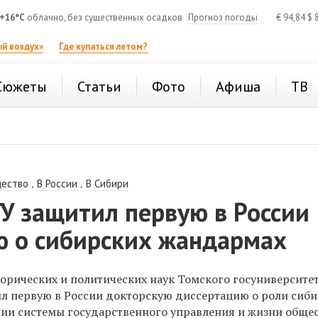
+16°C
облачно, без существенных осадков
Прогноз погоды
€
94,84
$
8
й воздух»
Где купаться летом?
Сюжеты
Статьи
Фото
Афиша
ТВ
,
,
ество
В России
В Сибири
У защитил первую в России
ю о сибирских жандармах
орических и политических наук Томского госуниверситет
л первую в России докторскую диссертацию о роли сиб
ии системы государственного управления и жизни общес