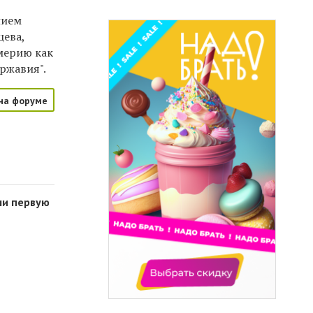
нием
цева,
рмерию как
ржавия".
на форуме
ли первую