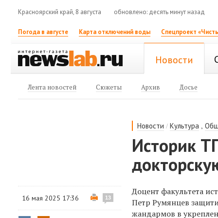
Красноярский край, 8 августа
обновлено: десять минут назад
Погода в августе
Карта отключений воды
Спецпроект «Чисты
Новости
Лента новостей
Сюжеты
Архив
Досье
/
,
Новости
Культура
Общ
Историк ТГ
докторску
Доцент факультета ист
16 мая 2025 17:36
13
Петр Румянцев защити
жандармов в укреплен