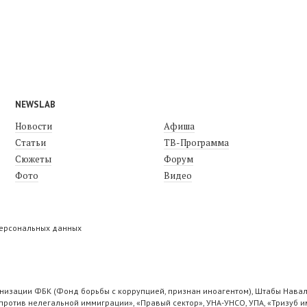
NEWSLAB
Новости
Афиша
Статьи
ТВ-Программа
Сюжеты
Форум
Фото
Видео
персональных данных
низации ФБК (Фонд борьбы с коррупцией, признан иноагентом), Штабы Навал
ротив нелегальной иммиграции», «Правый сектор», УНА-УНСО, УПА, «Тризуб и