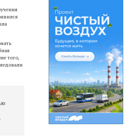
зучения
оявился
ыла
овать
бная
ме того,
следовали
ью
ь