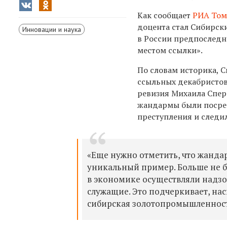
Как сообщает
РИА Том
доцента стал Сибирск
Инновации и наука
в России предпоследни
местом ссылки».
По словам историка, 
ссыльных декабристов
ревизия Михаила Спера
жандармы были посред
преступления и следи
«Еще нужно отметить, что жанда
уникальный пример. Больше не б
в экономике осуществляли надз
служащие. Это подчеркивает, на
сибирская золотопромышленност