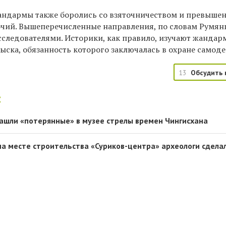
жандармы также боролись со взяточничеством и превыше
ий. Вышеперечисленные направления, по словам Румян
исследователями. Историки, как правило, изучают жанда
ыска, обязанность которого заключалась в охране самоде
13
Обсудить 
:
ашли «потерянные» в музее стрелы времен Чингисхана
на месте строительства «Суриков-центра» археологи сдела