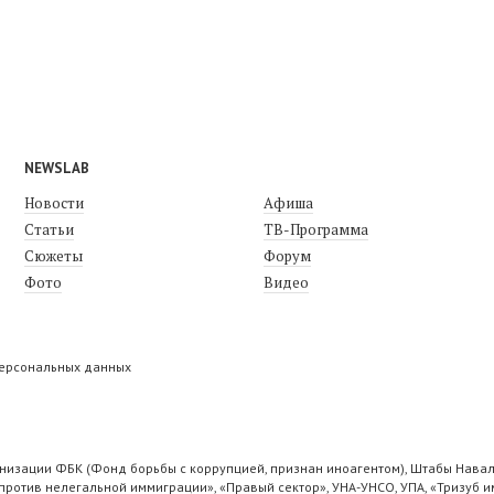
NEWSLAB
Новости
Афиша
Статьи
ТВ-Программа
Сюжеты
Форум
Фото
Видео
персональных данных
низации ФБК (Фонд борьбы с коррупцией, признан иноагентом), Штабы Навал
ротив нелегальной иммиграции», «Правый сектор», УНА-УНСО, УПА, «Тризуб и