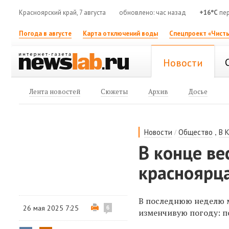
Красноярский край, 7 августа
обновлено: час назад
+16°C
пер
Погода в августе
Карта отключений воды
Спецпроект «Чисты
Новости
Лента новостей
Сюжеты
Архив
Досье
/
,
Новости
Общество
В 
В конце в
красноярц
В последнюю неделю м
26 мая 2025 7:25
6
изменчивую погоду: по