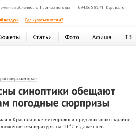
еменная облачность
Прогноз погоды
€
94,06
$
81,41
Курс валют
й воздух»
Где купаться летом?
Сюжеты
Статьи
Фото
Афиша
ТВ
Красноярском крае
есны синоптики обещают
ам погодные сюрпризы
ая в Красноярске метеорологи предсказывают крайне
нижение температуры на 10 °C и даже снег.