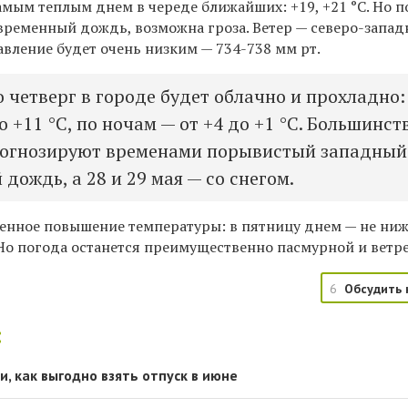
амым теплым днем в череде ближайших: +19, +21
°C. Но п
временный дождь, возможна гроза. Ветер — северо-запад
авление будет очень низким — 734-738 мм рт.
 четверг в городе будет облачно и прохладно:
о +11 °C, по ночам — от +4 до +1 °C. Большинст
рогнозируют временами порывистый западный
 дождь, а 28 и 29 мая — со снегом.
пенное повышение температуры: в пятницу днем — не ни
. Но погода останется преимущественно пасмурной и ветр
6
Обсудить 
:
, как выгодно взять отпуск в июне