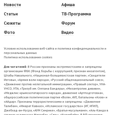
Новости
Афиша
Статьи
ТВ-Программа
Сюжеты
Форум
Фото
Видео
Условия использования веб-сайта и политика конфиденциальности и
персональных данных
Политика использования cookies
Для читателей:
В России признаны экстремистскими и запрещены
организации ФБК (Фонд борьбы с коррупцией, признан иноагентом),
Штабы Навального, «Национал-большевистская партия», «Свидетели
Иеговы», «Армия воли народа», «Русский общенациональный союз»,
«Движение против нелегальной иммиграции», «Правый сектор», УНА-
УНСО, УПА, «Тризуб им. Степана Бандеры», «Мизантропик дивижн»,
«Меджлис крымскотатарского народа», движение «Артподготовка»,
общероссийская политическая партия «Воля», АУЕ, батальоны «Азов» и
«Айдар». Признаны террористическими и запрещены: «Движение
Талибан», «Имарат Кавказ», «Исламское государство» (ИГ, ИГИЛ),
Джебхад-ан-Нусра, «АУМ Синрике», «Братья-мусульмане», «Аль-Каида в
странах исламского Магриба», «Сеть», «Колумбайн». В РФ признана