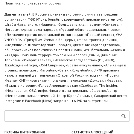
Политика использования cookies
Для читателей:
В России признаны экстремистскими и запрещены
организации ФБК (Фонд борьбы с коррупцией, признан иноагентом),
Штабы Навального, «Национал-большевистская партия», «Свидетели
Иеговы», «Армия воли народа», «Русский общенациональный союз»,
«Движение против нелегальной иммиграции», «Правый сектор», УНА-
УНСО, УПА, «Тризуб им. Степана Бандеры», «Мизантропик дивижн»,
«Меджлис крымскотатарского народа», движение «Артподготовка»,
общероссийская политическая партия «Воля», АУЕ, батальоны «Азов» и
«Айдар». Признаны террористическими и запрещены: «Движение
Талибан», «Имарат Кавказ», «Исламское государство» (ИГ, ИГИЛ),
Джебхад-ан-Нусра, «АУМ Синрике», «Братья-мусульмане», «Аль-Каида в
странах исламского Магриба», «Сеть», «Колумбайн». В РФ признана
нежелательной деятельность «Открытой России», издания «Проект
Медиа». СМИ-иноагентами признаны: телеканал «Дождь», «Медуза»,
«Важные истории», «Голос Америки», радио «Свобода», The Insider,
«Медиазона», ОВД-инфо. Иноагентами признаны общество/центр
«Мемориал», «Аналитический Центр Юрия Левады», Сахаровский центр.
Instagram и Facebook (Metа) запрещены в РФ за экстремизм.
ПРАВИЛА ЦИТИРОВАНИЯ
СТАТИСТИКА ПОСЕЩЕНИЙ