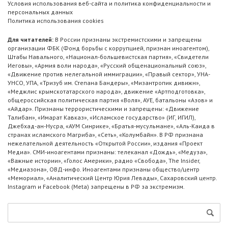
Условия использования веб-сайта и политика конфиденциальности и
персональных данных
Политика использования cookies
Для читателей:
В России признаны экстремистскими и запрещены
организации ФБК (Фонд борьбы с коррупцией, признан иноагентом),
Штабы Навального, «Национал-большевистская партия», «Свидетели
Иеговы», «Армия воли народа», «Русский общенациональный союз»,
«Движение против нелегальной иммиграции», «Правый сектор», УНА-
УНСО, УПА, «Тризуб им. Степана Бандеры», «Мизантропик дивижн»,
«Меджлис крымскотатарского народа», движение «Артподготовка»,
общероссийская политическая партия «Воля», АУЕ, батальоны «Азов» и
«Айдар». Признаны террористическими и запрещены: «Движение
Талибан», «Имарат Кавказ», «Исламское государство» (ИГ, ИГИЛ),
Джебхад-ан-Нусра, «АУМ Синрике», «Братья-мусульмане», «Аль-Каида в
странах исламского Магриба», «Сеть», «Колумбайн». В РФ признана
нежелательной деятельность «Открытой России», издания «Проект
Медиа». СМИ-иноагентами признаны: телеканал «Дождь», «Медуза»,
«Важные истории», «Голос Америки», радио «Свобода», The Insider,
«Медиазона», ОВД-инфо. Иноагентами признаны общество/центр
«Мемориал», «Аналитический Центр Юрия Левады», Сахаровский центр.
Instagram и Facebook (Metа) запрещены в РФ за экстремизм.