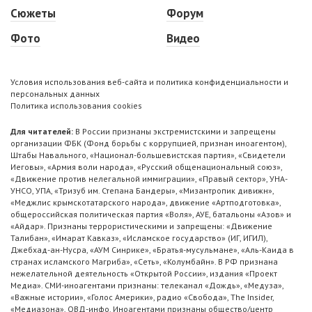
Сюжеты
Форум
Фото
Видео
Условия использования веб-сайта и политика конфиденциальности и
персональных данных
Политика использования cookies
Для читателей:
В России признаны экстремистскими и запрещены
организации ФБК (Фонд борьбы с коррупцией, признан иноагентом),
Штабы Навального, «Национал-большевистская партия», «Свидетели
Иеговы», «Армия воли народа», «Русский общенациональный союз»,
«Движение против нелегальной иммиграции», «Правый сектор», УНА-
УНСО, УПА, «Тризуб им. Степана Бандеры», «Мизантропик дивижн»,
«Меджлис крымскотатарского народа», движение «Артподготовка»,
общероссийская политическая партия «Воля», АУЕ, батальоны «Азов» и
«Айдар». Признаны террористическими и запрещены: «Движение
Талибан», «Имарат Кавказ», «Исламское государство» (ИГ, ИГИЛ),
Джебхад-ан-Нусра, «АУМ Синрике», «Братья-мусульмане», «Аль-Каида в
странах исламского Магриба», «Сеть», «Колумбайн». В РФ признана
нежелательной деятельность «Открытой России», издания «Проект
Медиа». СМИ-иноагентами признаны: телеканал «Дождь», «Медуза»,
«Важные истории», «Голос Америки», радио «Свобода», The Insider,
«Медиазона», ОВД-инфо. Иноагентами признаны общество/центр