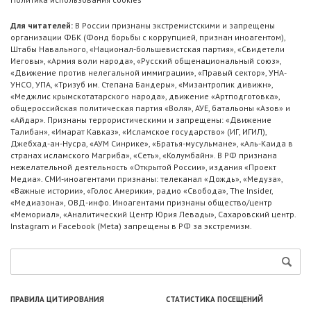
Для читателей:
В России признаны экстремистскими и запрещены
организации ФБК (Фонд борьбы с коррупцией, признан иноагентом),
Штабы Навального, «Национал-большевистская партия», «Свидетели
Иеговы», «Армия воли народа», «Русский общенациональный союз»,
«Движение против нелегальной иммиграции», «Правый сектор», УНА-
УНСО, УПА, «Тризуб им. Степана Бандеры», «Мизантропик дивижн»,
«Меджлис крымскотатарского народа», движение «Артподготовка»,
общероссийская политическая партия «Воля», АУЕ, батальоны «Азов» и
«Айдар». Признаны террористическими и запрещены: «Движение
Талибан», «Имарат Кавказ», «Исламское государство» (ИГ, ИГИЛ),
Джебхад-ан-Нусра, «АУМ Синрике», «Братья-мусульмане», «Аль-Каида в
странах исламского Магриба», «Сеть», «Колумбайн». В РФ признана
нежелательной деятельность «Открытой России», издания «Проект
Медиа». СМИ-иноагентами признаны: телеканал «Дождь», «Медуза»,
«Важные истории», «Голос Америки», радио «Свобода», The Insider,
«Медиазона», ОВД-инфо. Иноагентами признаны общество/центр
«Мемориал», «Аналитический Центр Юрия Левады», Сахаровский центр.
Instagram и Facebook (Metа) запрещены в РФ за экстремизм.
ПРАВИЛА ЦИТИРОВАНИЯ
СТАТИСТИКА ПОСЕЩЕНИЙ