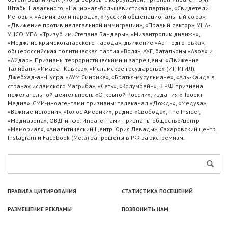
Штабы Навального, «Национал-большевистская партия», «Свидетели
Иеговы», «Армия воли народа», «Русский общенациональный союз»,
«Движение против нелегальной иммиграции», «Правый сектор», УНА-
УНСО, УПА, «Тризуб им. Степана Бандеры», «Мизантропик дивижн»,
«Меджлис крымскотатарского народа», движение «Артподготовка»,
общероссийская политическая партия «Воля», АУЕ, батальоны «Азов» и
«Айдар». Признаны террористическими и запрещены: «Движение
Талибан», «Имарат Кавказ», «Исламское государство» (ИГ, ИГИЛ),
Джебхад-ан-Нусра, «АУМ Синрике», «Братья-мусульмане», «Аль-Каида в
странах исламского Магриба», «Сеть», «Колумбайн». В РФ признана
нежелательной деятельность «Открытой России», издания «Проект
Медиа». СМИ-иноагентами признаны: телеканал «Дождь», «Медуза»,
«Важные истории», «Голос Америки», радио «Свобода», The Insider,
«Медиазона», ОВД-инфо. Иноагентами признаны общество/центр
«Мемориал», «Аналитический Центр Юрия Левады», Сахаровский центр.
Instagram и Facebook (Metа) запрещены в РФ за экстремизм.
ПРАВИЛА ЦИТИРОВАНИЯ
СТАТИСТИКА ПОСЕЩЕНИЙ
РАЗМЕЩЕНИЕ РЕКЛАМЫ
ПОЗВОНИТЬ НАМ