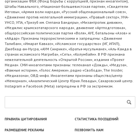
организации ФБК (Фонд борьбы с коррупцией, признан иноагентом),
Штабы Навального, «Национал-большевистская партия», «Свидетели
Иеговы», «Армия воли народа», «Русский общенациональный союз»,
«Движение против нелегальной иммиграции», «Правый сектор», УНА-
УНСО, УПА, «Тризуб им. Степана Бандеры», «Мизантропик дивижн»,
«Меджлис крымскотатарского народа», движение «Артподготовка»,
общероссийская политическая партия «Воля», АУЕ, батальоны «Азов» и
«Айдар». Признаны террористическими и запрещены: «Движение
Талибан», «Имарат Кавказ», «Исламское государство» (ИГ, ИГИЛ),
Джебхад-ан-Нусра, «АУМ Синрике», «Братья-мусульмане», «Аль-Каида в
странах исламского Магриба», «Сеть», «Колумбайн». В РФ признана
нежелательной деятельность «Открытой России», издания «Проект
Медиа». СМИ-иноагентами признаны: телеканал «Дождь», «Медуза»,
«Важные истории», «Голос Америки», радио «Свобода», The Insider,
«Медиазона», ОВД-инфо. Иноагентами признаны общество/центр
«Мемориал», «Аналитический Центр Юрия Левады», Сахаровский центр.
Instagram и Facebook (Metа) запрещены в РФ за экстремизм.
ПРАВИЛА ЦИТИРОВАНИЯ
СТАТИСТИКА ПОСЕЩЕНИЙ
РАЗМЕЩЕНИЕ РЕКЛАМЫ
ПОЗВОНИТЬ НАМ