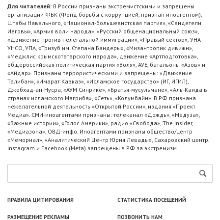
Для читателей:
В России признаны экстремистскими и запрещены
организации ФБК (Фонд борьбы с коррупцией, признан иноагентом),
Штабы Навального, «Национал-большевистская партия», «Свидетели
Иеговы», «Армия воли народа», «Русский общенациональный союз»,
«Движение против нелегальной иммиграции», «Правый сектор», УНА-
УНСО, УПА, «Тризуб им. Степана Бандеры», «Мизантропик дивижн»,
«Меджлис крымскотатарского народа», движение «Артподготовка»,
общероссийская политическая партия «Воля», АУЕ, батальоны «Азов» и
«Айдар». Признаны террористическими и запрещены: «Движение
Талибан», «Имарат Кавказ», «Исламское государство» (ИГ, ИГИЛ),
Джебхад-ан-Нусра, «АУМ Синрике», «Братья-мусульмане», «Аль-Каида в
странах исламского Магриба», «Сеть», «Колумбайн». В РФ признана
нежелательной деятельность «Открытой России», издания «Проект
Медиа». СМИ-иноагентами признаны: телеканал «Дождь», «Медуза»,
«Важные истории», «Голос Америки», радио «Свобода», The Insider,
«Медиазона», ОВД-инфо. Иноагентами признаны общество/центр
«Мемориал», «Аналитический Центр Юрия Левады», Сахаровский центр.
Instagram и Facebook (Metа) запрещены в РФ за экстремизм.
ПРАВИЛА ЦИТИРОВАНИЯ
СТАТИСТИКА ПОСЕЩЕНИЙ
РАЗМЕЩЕНИЕ РЕКЛАМЫ
ПОЗВОНИТЬ НАМ