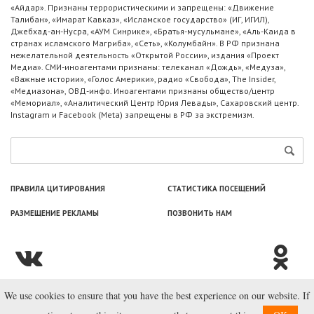
«Айдар». Признаны террористическими и запрещены: «Движение
Талибан», «Имарат Кавказ», «Исламское государство» (ИГ, ИГИЛ),
Джебхад-ан-Нусра, «АУМ Синрике», «Братья-мусульмане», «Аль-Каида в
странах исламского Магриба», «Сеть», «Колумбайн». В РФ признана
нежелательной деятельность «Открытой России», издания «Проект
Медиа». СМИ-иноагентами признаны: телеканал «Дождь», «Медуза»,
«Важные истории», «Голос Америки», радио «Свобода», The Insider,
«Медиазона», ОВД-инфо. Иноагентами признаны общество/центр
«Мемориал», «Аналитический Центр Юрия Левады», Сахаровский центр.
Instagram и Facebook (Metа) запрещены в РФ за экстремизм.
ПРАВИЛА ЦИТИРОВАНИЯ
СТАТИСТИКА ПОСЕЩЕНИЙ
РАЗМЕЩЕНИЕ РЕКЛАМЫ
ПОЗВОНИТЬ НАМ
We use cookies to ensure that you have the best experience on our website. If
© ООО «Лаборатория Новоcтей», 2003—2026.